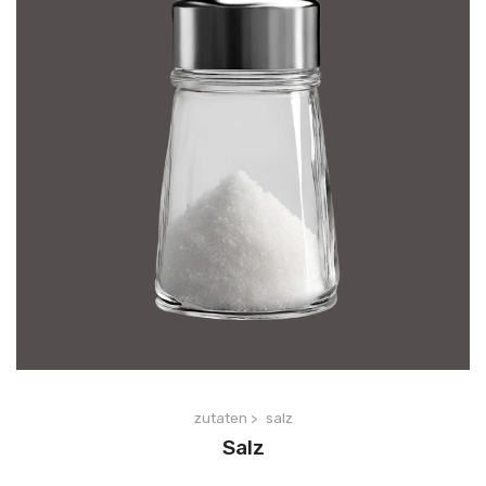
zutaten >
salz
Salz