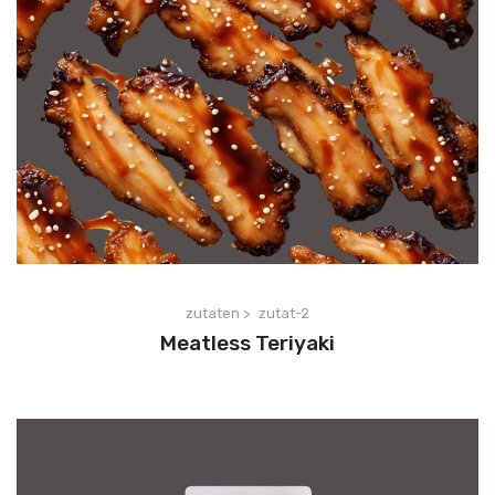
zutaten >
zutat-2
Meatless Teriyaki