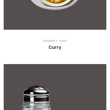
zutaten >
curry
Curry