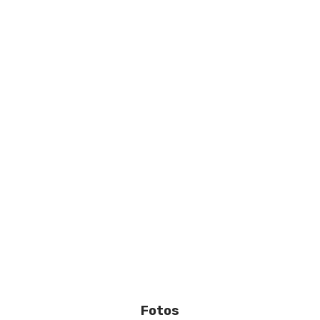
embed-googlemap.co
Fotos