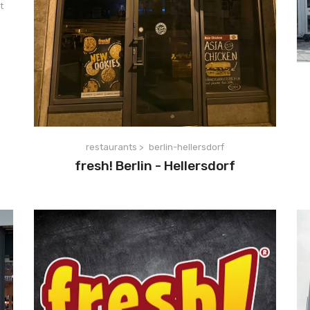
t
restaurants >
berlin-hellersdorf
fresh! Berlin - Hellersdorf